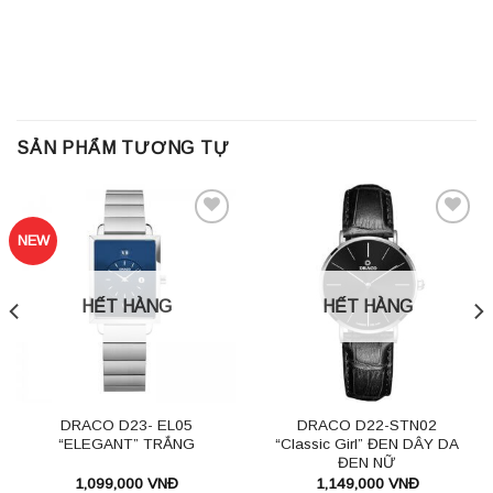
SẢN PHẨM TƯƠNG TỰ
NEW
Thêm
Thêm
vào
vào
HẾT HÀNG
HẾT HÀNG
danh
danh
sách
sách
ưu
ưu
thích
thích
DRACO D23- EL05
DRACO D22-STN02
“ELEGANT” TRẮNG
“Classic Girl” ĐEN DÂY DA
ĐEN NỮ
1,099,000
VNĐ
1,149,000
VNĐ