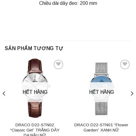
Chiều dài dây đeo: 200 mm
SẢN PHẨM TƯƠNG TỰ
Thêm
Thêm
vào
vào
HẾT HÀNG
HẾT HÀNG
danh
danh
sách
sách
ưu
ưu
thích
thích
DRACO D22-STN02
DRACO D22-STN01 “Flower
“Classic Girl” TRẮNG DÂY
Garden” XANH NỮ
DA NÂU NỮ