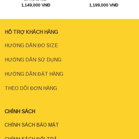
1,149,000
VNĐ
1,199,000
VNĐ
HỖ TRỢ KHÁCH HÀNG
HƯỚNG DẪN ĐO SIZE
HƯỚNG DẪN SỬ DỤNG
HƯỚNG DẪN ĐẶT HÀNG
THEO DÕI ĐƠN HÀNG
CHÍNH SÁCH
CHÍNH SÁCH BẢO MẬT