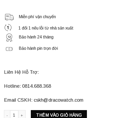
Miễn phí vận chuyển
1 đổi 1 nếu lỗi từ nhà sản xuất
Bảo hành 24 tháng
Bảo hành pin trọn đời
Liên Hệ Hỗ Trợ:
Hotline: 0814.688.368
Email CSKH: cskh@dracowatch.com
DRACO D23- EL05 "ELEGANT" TRẮNG DÂY DA ĐEN số lượng
THÊM VÀO GIỎ HÀNG