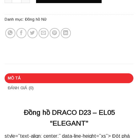
Danh mục:
Đồng hồ Nữ
MÔ TẢ
ĐÁNH GIÁ (0)
Đồng hồ DRACO D23 – EL05
“ELEGANT”
style=”text-align: center;” data-line-height=”xs”> Đột phá